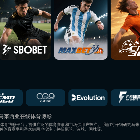
 马来西亚在线体育博彩
k 是一个在线体育博彩平台，提供广泛的体育赛事和市场供用户投注。 我们将仔细
各种体育赛事和游戏供用户投注，包括足球、篮球、网球等。