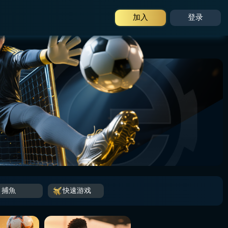
加入
登录
捕魚
快速游戏