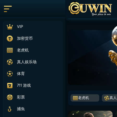
VIP
加密货币
老虎机
真人娱乐场
体育
711 游戏
彩票
老虎机
真人
捕魚