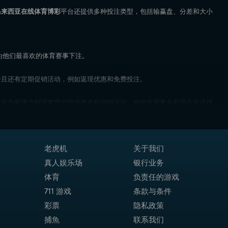
马来西亚在线体育博彩
平台还提供多种投注类型，包括输赢盘、分差和大小
为他们最喜欢的体育赛事下注。
迎奖金，并且还有定期促销活动，例如返现优惠和免费投注。
 该网站还为新用户和现有用户提供奖金和促销活动，例如欢迎奖金和现金返还优
实时聊天、电子邮件和电话。
老虎机
关于我们
真人娱乐场
银行业务
区可用非常重要。
体育
负责任的游戏
711 游戏
条款与条件
彩票
隐私政策
的选项和功能。
捕魚
联系我们